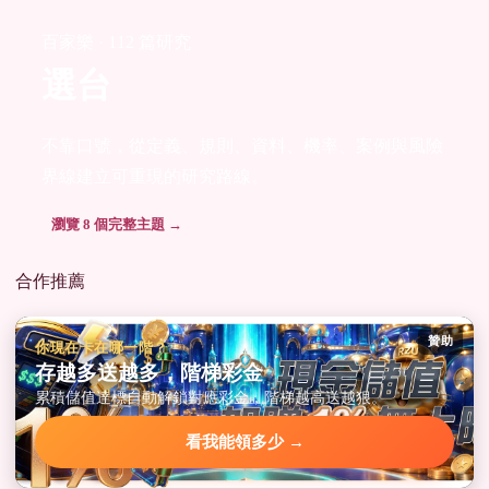
百家樂 · 112 篇研究
選台
不靠口號，從定義、規則、資料、機率、案例與風險
界線建立可重現的研究路線。
瀏覽 8 個完整主題 →
合作推薦
贊助
你現在卡在哪一階？
存越多送越多，階梯彩金
累積儲值達標自動解鎖對應彩金，階梯越高送越狠。
看我能領多少 →