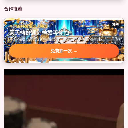
合作推薦
贊助
今天的轉盤還沒人轉走
天天轉好運，轉盤等你抽
單筆存款 3000 就送轉盤機會，最高 2888 每天都能中。
免費抽一次 →