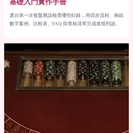
基礎入門實作手冊
選台第一次複盤應該檢查哪些紀錄，用四步流程、兩組
數字案例、比較表、FAQ 與查核清單完成進階判讀。