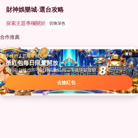
財神娛樂城-選台攻略
探索
主題
專欄
關於
切換深色
合作推薦
贊助
手慢的人只能看別人領
搶紅包每日限量開放
當日存款達標即可到首頁搶紅包，手速決定金額。
去搶紅包 →