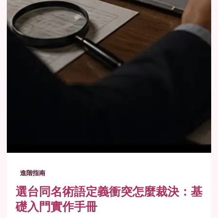
進階指南
選台同名術語定義衝突怎麼裁決：基
礎入門實作手冊