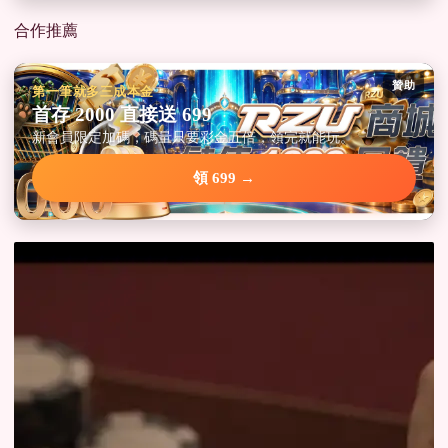
合作推薦
贊助
第一筆就多三成本金
首存 2000 直接送 699
新會員限定加碼，碼量只要彩金五倍，領完就能玩。
領 699 →