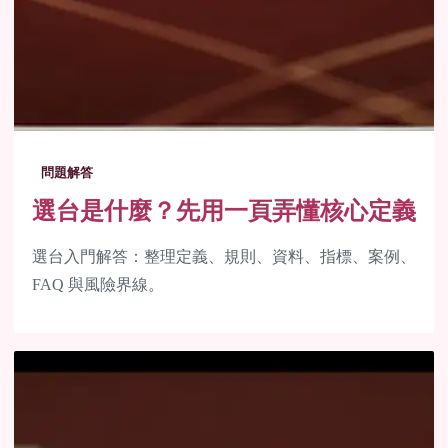
問題解答
選台是什麼？先用一頁弄懂核心定義
選台入門解答：整理定義、規則、資料、指標、案例、
FAQ 與風險界線。