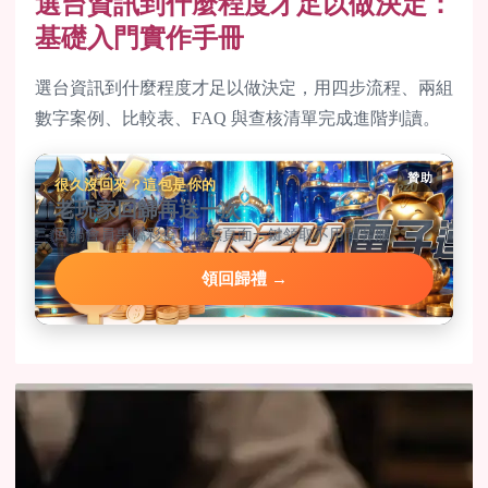
選台資訊到什麼程度才足以做決定：
基礎入門實作手冊
選台資訊到什麼程度才足以做決定，用四步流程、兩組
數字案例、比較表、FAQ 與查核清單完成進階判讀。
贊助
很久沒回來？這包是你的
老玩家回歸再送一次
回鍋會員專屬彩金，優惠頁面一鍵領取不用問客服。
領回歸禮 →