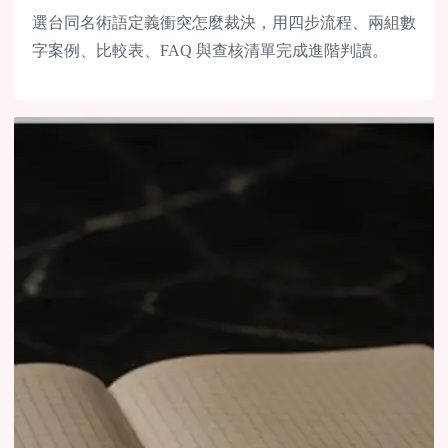
選台同名術語定義衝突怎麼裁決，用四步流程、兩組數
字案例、比較表、FAQ 與查核清單完成進階判讀。