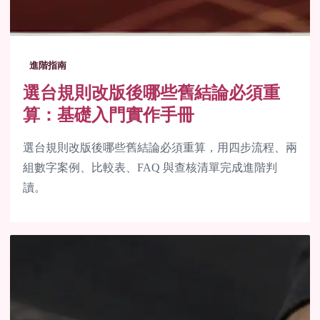
進階指南
選台規則改版後哪些舊結論必須重
算：基礎入門實作手冊
選台規則改版後哪些舊結論必須重算，用四步流程、兩
組數字案例、比較表、FAQ 與查核清單完成進階判
讀。