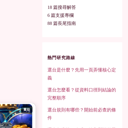
18 篇搜尋解答
6 篇支援專欄
88 篇長尾指南
熱門研究路線
選台是什麼？先用一頁弄懂核心定
義
選台怎麼看？從資料口徑到結論的
完整順序
選台規則有哪些？開始前必查的條
贊助
件