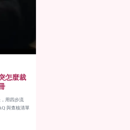
突怎麼裁
冊
決，用四步流
Q 與查核清單