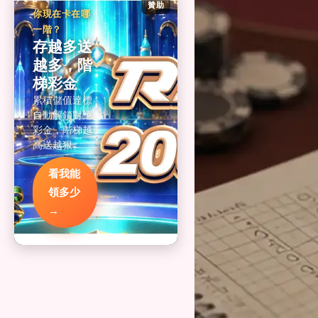
贊助
你現在卡在哪
一階？
存越多送
越多，階
梯彩金
累積儲值達標
自動解鎖對應
彩金，階梯越
高送越狠。
看我能
領多少
→