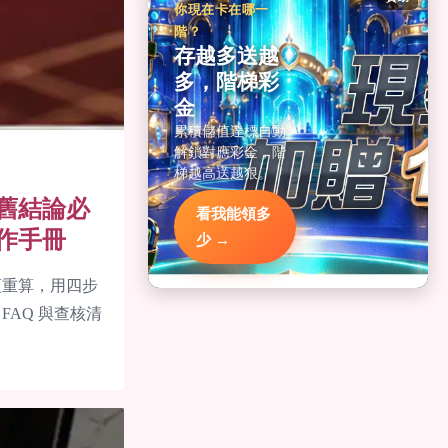
你現在卡在哪一
階？
存越多送越
多，階梯彩
金
累積儲值達標自動
解鎖對應彩金，階
梯越高送越狠。
舊結論必
看我能領多
作手冊
少 →
須重算，用四步
AQ 與查核清