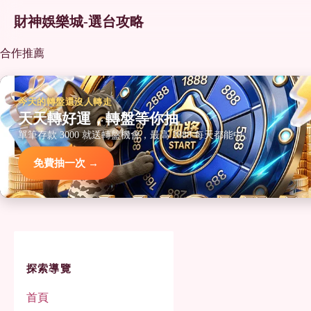
財神娛樂城-選台攻略
合作推薦
今天的轉盤還沒人轉走
天天轉好運，轉盤等你抽
單筆存款 3000 就送轉盤機會，最高 2888 每天都能中。
免費抽一次 →
探索導覽
首頁