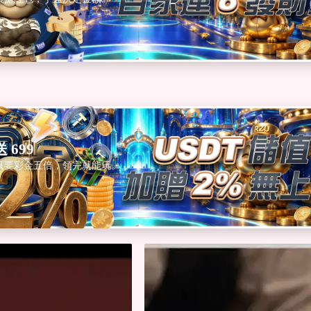
 699
只要彩金五倍，領完就能玩。