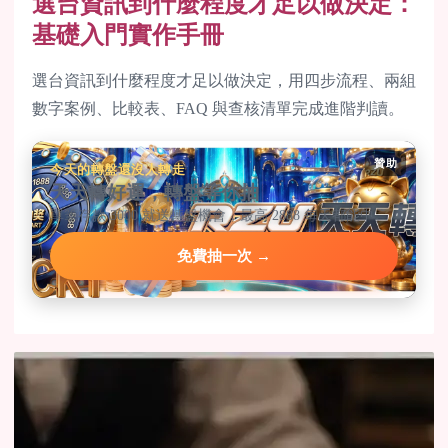
選台資訊到什麼程度才足以做決定：
基礎入門實作手冊
選台資訊到什麼程度才足以做決定，用四步流程、兩組
數字案例、比較表、FAQ 與查核清單完成進階判讀。
贊助
今天的轉盤還沒人轉走
天天轉好運，轉盤等你抽
單筆存款 3000 就送轉盤機會，最高 2888 每天都能中。
免費抽一次 →