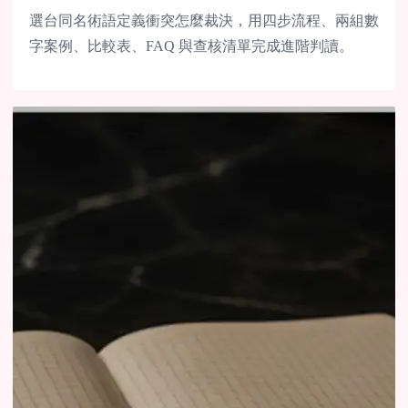
選台同名術語定義衝突怎麼裁決，用四步流程、兩組數
字案例、比較表、FAQ 與查核清單完成進階判讀。