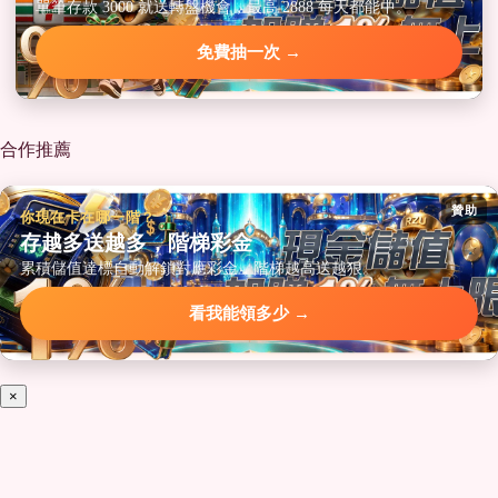
單筆存款 3000 就送轉盤機會，最高 2888 每天都能中。
免費抽一次 →
合作推薦
贊助
你現在卡在哪一階？
存越多送越多，階梯彩金
累積儲值達標自動解鎖對應彩金，階梯越高送越狠。
看我能領多少 →
×