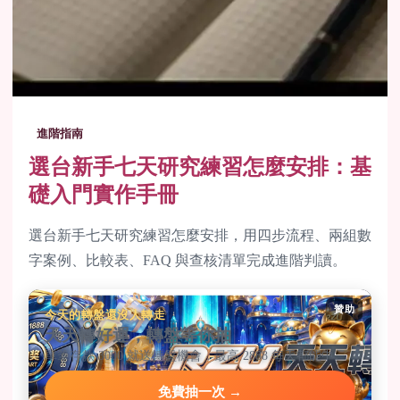
進階指南
選台新手七天研究練習怎麼安排：基
礎入門實作手冊
選台新手七天研究練習怎麼安排，用四步流程、兩組數
字案例、比較表、FAQ 與查核清單完成進階判讀。
贊助
今天的轉盤還沒人轉走
天天轉好運，轉盤等你抽
單筆存款 3000 就送轉盤機會，最高 2888 每天都能中。
免費抽一次 →