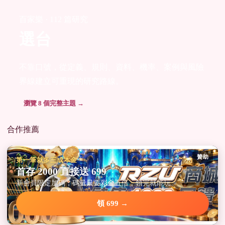
百家樂 · 112 篇研究
選台
不靠口號，從定義、規則、資料、機率、案例與風險
界線建立可重現的研究路線。
瀏覽 8 個完整主題 →
合作推薦
贊助
第一筆就多三成本金
首存 2000 直接送 699
新會員限定加碼，碼量只要彩金五倍，領完就能玩。
領 699 →