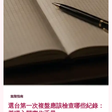
進階指南
選台第一次複盤應該檢查哪些紀錄：