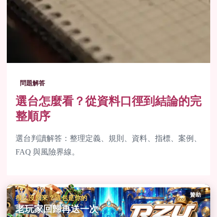
問題解答
選台怎麼看？從資料口徑到結論的完
整順序
選台判讀解答：整理定義、規則、資料、指標、案例、
FAQ 與風險界線。
贊助
很久沒回來？這包是你的
老玩家回歸再送一次