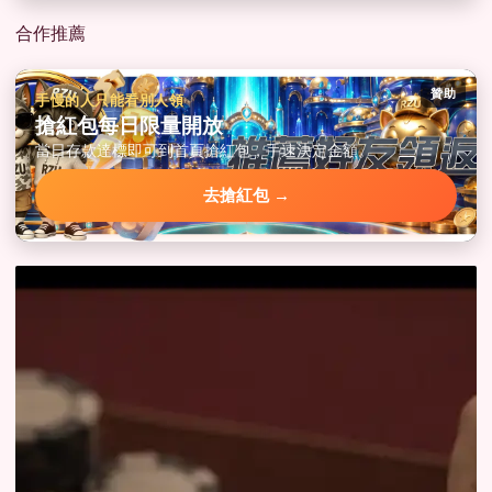
合作推薦
贊助
手慢的人只能看別人領
搶紅包每日限量開放
當日存款達標即可到首頁搶紅包，手速決定金額。
去搶紅包 →