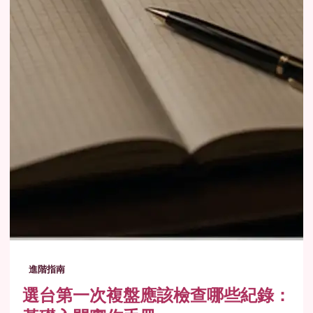
進階指南
選台第一次複盤應該檢查哪些紀錄：