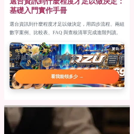
選台資訊到什麼程度才足以做決定：
基礎入門實作手冊
選台資訊到什麼程度才足以做決定，用四步流程、兩組
數字案例、比較表、FAQ 與查核清單完成進階判讀。
贊助
你現在卡在哪一階？
存越多送越多，階梯彩金
累積儲值達標自動解鎖對應彩金，階梯越高送越狠。
看我能領多少 →