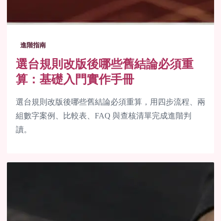
進階指南
選台規則改版後哪些舊結論必須重
算：基礎入門實作手冊
選台規則改版後哪些舊結論必須重算，用四步流程、兩
組數字案例、比較表、FAQ 與查核清單完成進階判
讀。