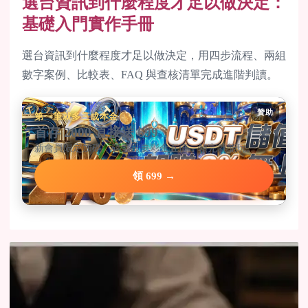
選台資訊到什麼程度才足以做決定：
基礎入門實作手冊
選台資訊到什麼程度才足以做決定，用四步流程、兩組
數字案例、比較表、FAQ 與查核清單完成進階判讀。
贊助
第一筆就多三成本金
首存 2000 直接送 699
新會員限定加碼，碼量只要彩金五倍，領完就能玩。
領 699 →