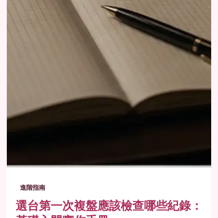
進階指南
選台第一次複盤應該檢查哪些紀錄：