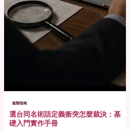
進階指南
選台同名術語定義衝突怎麼裁決：基
礎入門實作手冊