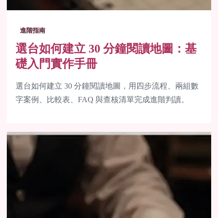
進階指南
選台如何建立 30 分鐘閱讀地圖：基
礎入門實作手冊
選台如何建立 30 分鐘閱讀地圖，用四步流程、兩組數
字案例、比較表、FAQ 與查核清單完成進階判讀。