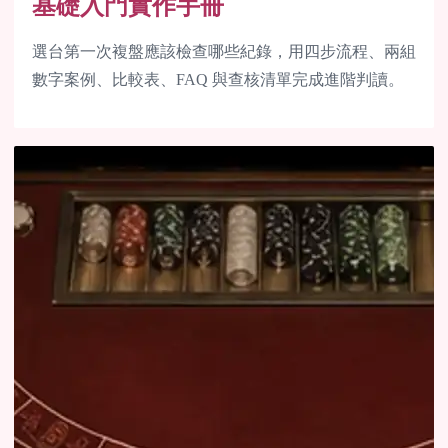
基礎入門實作手冊
選台第一次複盤應該檢查哪些紀錄，用四步流程、兩組
數字案例、比較表、FAQ 與查核清單完成進階判讀。