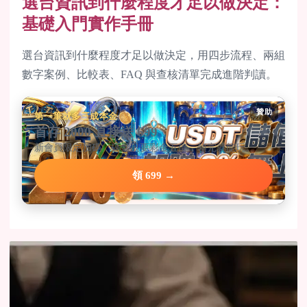
選台資訊到什麼程度才足以做決定：
基礎入門實作手冊
選台資訊到什麼程度才足以做決定，用四步流程、兩組
數字案例、比較表、FAQ 與查核清單完成進階判讀。
贊助
第一筆就多三成本金
首存 2000 直接送 699
新會員限定加碼，碼量只要彩金五倍，領完就能玩。
領 699 →