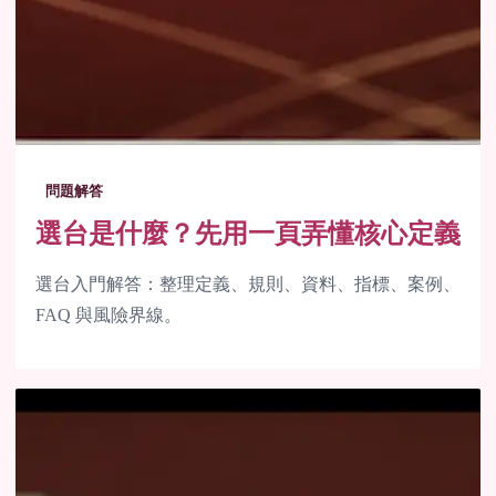
問題解答
選台是什麼？先用一頁弄懂核心定義
選台入門解答：整理定義、規則、資料、指標、案例、
FAQ 與風險界線。