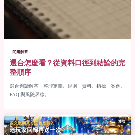
問題解答
選台怎麼看？從資料口徑到結論的完
整順序
選台判讀解答：整理定義、規則、資料、指標、案例、
FAQ 與風險界線。
贊助
很久沒回來？這包是你的
老玩家回歸再送一次