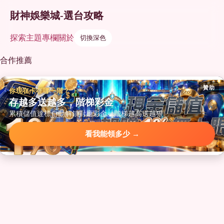
財神娛樂城-選台攻略
探索
主題
專欄
關於
切換深色
合作推薦
贊助
你現在卡在哪一階？
存越多送越多，階梯彩金
累積儲值達標自動解鎖對應彩金，階梯越高送越狠。
看我能領多少 →