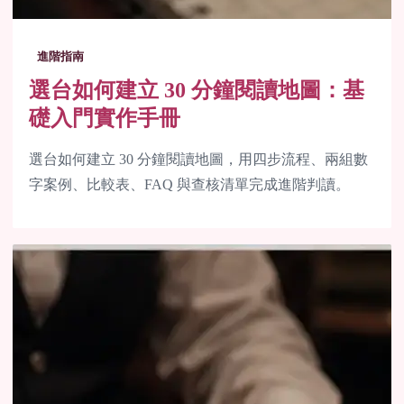
進階指南
選台如何建立 30 分鐘閱讀地圖：基
礎入門實作手冊
選台如何建立 30 分鐘閱讀地圖，用四步流程、兩組數
字案例、比較表、FAQ 與查核清單完成進階判讀。