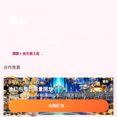
百家樂 · 112 篇研究
選台
不靠口號，從定義、規則、資料、機率、案例與風險
界線建立可重現的研究路線。
瀏覽 8 個完整主題 →
合作推薦
贊助
手慢的人只能看別人領
搶紅包每日限量開放
當日存款達標即可到首頁搶紅包，手速決定金額。
去搶紅包 →