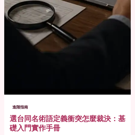
進階指南
選台同名術語定義衝突怎麼裁決：基
礎入門實作手冊