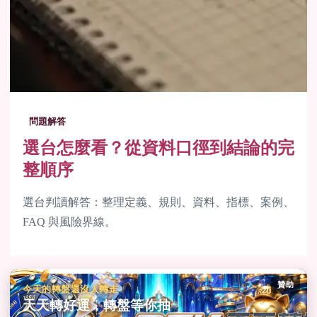
問題解答
選台怎麼看？從資料口徑到結論的完
整順序
選台判讀解答：整理定義、規則、資料、指標、案例、
FAQ 與風險界線。
贊助
今天的轉盤還沒人轉走
天天轉好運，轉盤等你抽