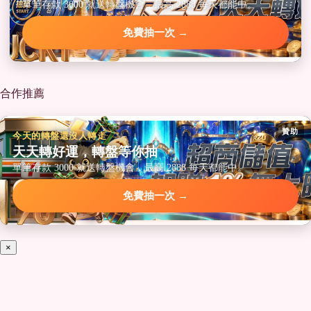
單筆存款 3000 就送轉盤機會，最高 2888 每天都能中。
免費抽一次 →
合作推薦
贊助
今天的轉盤還沒人轉走
天天轉好運，轉盤等你抽
單筆存款 3000 就送轉盤機會，最高 2888 每天都能中。
免費抽一次 →
×