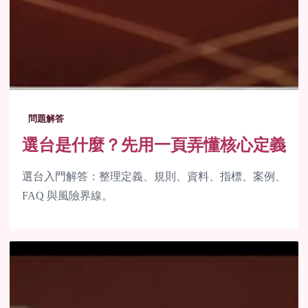
問題解答
選台是什麼？先用一頁弄懂核心定義
選台入門解答：整理定義、規則、資料、指標、案例、
FAQ 與風險界線。