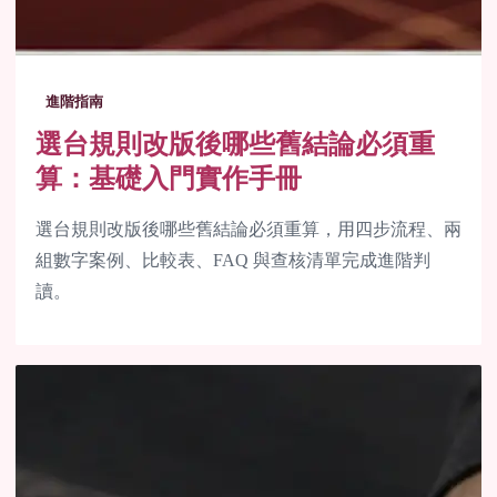
進階指南
選台規則改版後哪些舊結論必須重
算：基礎入門實作手冊
選台規則改版後哪些舊結論必須重算，用四步流程、兩
組數字案例、比較表、FAQ 與查核清單完成進階判
讀。