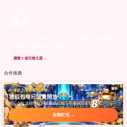
百家樂 · 112 篇研究
選台
不靠口號，從定義、規則、資料、機率、案例與風險
界線建立可重現的研究路線。
瀏覽 8 個完整主題 →
合作推薦
贊助
手慢的人只能看別人領
搶紅包每日限量開放
當日存款達標即可到首頁搶紅包，手速決定金額。
去搶紅包 →