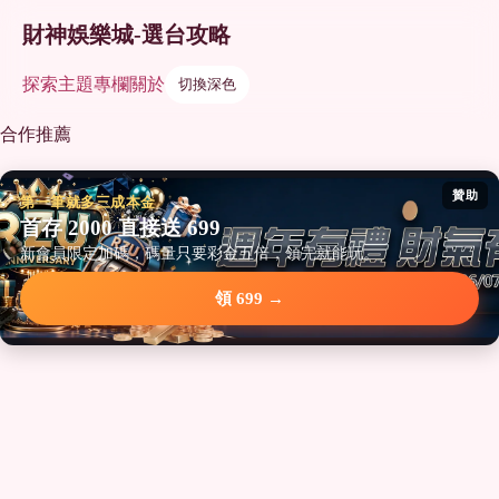
財神娛樂城-選台攻略
探索
主題
專欄
關於
切換深色
合作推薦
贊助
第一筆就多三成本金
首存 2000 直接送 699
新會員限定加碼，碼量只要彩金五倍，領完就能玩。
領 699 →