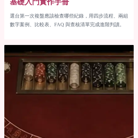
基礎入門實作手冊
選台第一次複盤應該檢查哪些紀錄，用四步流程、兩組
數字案例、比較表、FAQ 與查核清單完成進階判讀。