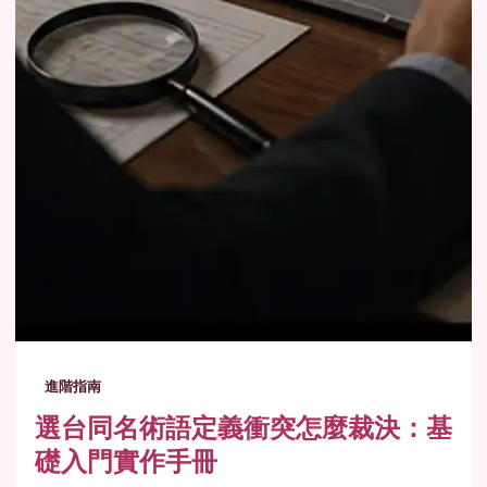
進階指南
選台同名術語定義衝突怎麼裁決：基
礎入門實作手冊