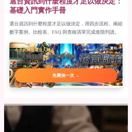
選台資訊到什麼程度才足以做決定：
基礎入門實作手冊
選台資訊到什麼程度才足以做決定，用四步流程、兩組
數字案例、比較表、FAQ 與查核清單完成進階判讀。
贊助
今天的轉盤還沒人轉走
天天轉好運，轉盤等你抽
單筆存款 3000 就送轉盤機會，最高 2888 每天都能中。
免費抽一次 →