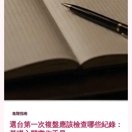
進階指南
選台第一次複盤應該檢查哪些紀錄：