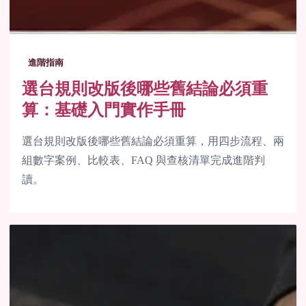
進階指南
選台規則改版後哪些舊結論必須重
算：基礎入門實作手冊
選台規則改版後哪些舊結論必須重算，用四步流程、兩
組數字案例、比較表、FAQ 與查核清單完成進階判
讀。