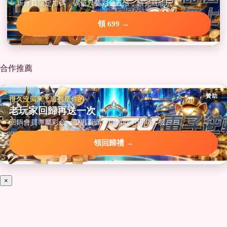
新會員限定加碼，碼量只要彩金五倍，領完就能玩。
領 699 →
合作推薦
贊助
很久沒回來？這包是你的
老玩家回歸再送一次
回鍋會員專屬彩金，優惠頁面一鍵領取不用問客服。
領回歸禮 →
×