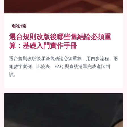
進階指南
選台規則改版後哪些舊結論必須重
算：基礎入門實作手冊
選台規則改版後哪些舊結論必須重算，用四步流程、兩
組數字案例、比較表、FAQ 與查核清單完成進階判
讀。