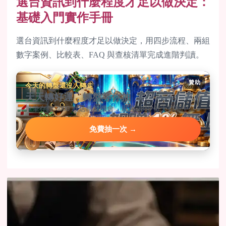
選台資訊到什麼程度才足以做決定：
基礎入門實作手冊
選台資訊到什麼程度才足以做決定，用四步流程、兩組
數字案例、比較表、FAQ 與查核清單完成進階判讀。
贊助
今天的轉盤還沒人轉走
天天轉好運，轉盤等你抽
單筆存款 3000 就送轉盤機會，最高 2888 每天都能中。
免費抽一次 →