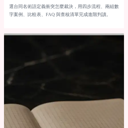
選台同名術語定義衝突怎麼裁決，用四步流程、兩組數
字案例、比較表、FAQ 與查核清單完成進階判讀。