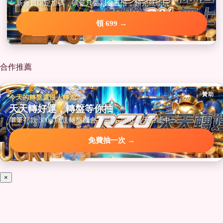
新會員限定加碼，碼量只要彩金五倍，領完就能玩。
領 699 →
合作推薦
贊助
今天的轉盤還沒人轉走
天天轉好運，轉盤等你抽
單筆存款 3000 就送轉盤機會，最高 2888 每天都能中。
免費抽一次 →
×