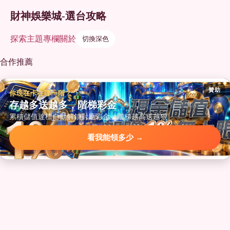
財神娛樂城-選台攻略
探索
主題
專欄
關於
切換深色
合作推薦
贊助
你現在卡在哪一階？
存越多送越多，階梯彩金
累積儲值達標自動解鎖對應彩金，階梯越高送越狠。
看我能領多少 →