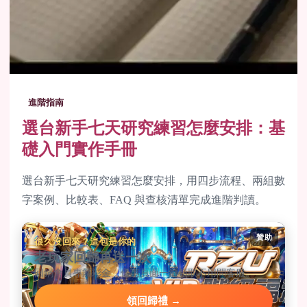
進階指南
選台新手七天研究練習怎麼安排：基
礎入門實作手冊
選台新手七天研究練習怎麼安排，用四步流程、兩組數
字案例、比較表、FAQ 與查核清單完成進階判讀。
贊助
很久沒回來？這包是你的
老玩家回歸再送一次
回鍋會員專屬彩金，優惠頁面一鍵領取不用問客服。
領回歸禮 →