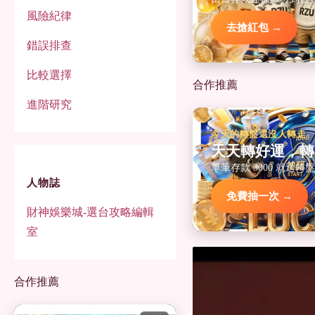
風險紀律
去搶紅包 →
錯誤排查
比較選擇
合作推薦
進階研究
今天的轉盤還沒人轉走
天天轉好運，轉
單筆存款 3000 就送轉
人物誌
免費抽一次 →
財神娛樂城-選台攻略編輯
室
合作推薦