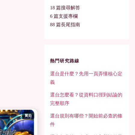
18 篇搜尋解答
6 篇支援專欄
88 篇長尾指南
熱門研究路線
選台是什麼？先用一頁弄懂核心定
義
選台怎麼看？從資料口徑到結論的
完整順序
選台規則有哪些？開始前必查的條
贊助
件