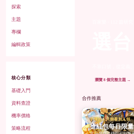
探索
主題
百家樂 · 112 篇研究
專欄
選台
編輯政策
不靠口號，從定義
核心分類
瀏覽 8 個完整主題 →
基礎入門
合作推薦
資料查證
機率價格
手慢的人只能看別人領
搶紅包每日限量
策略流程
當日存款達標即可到首