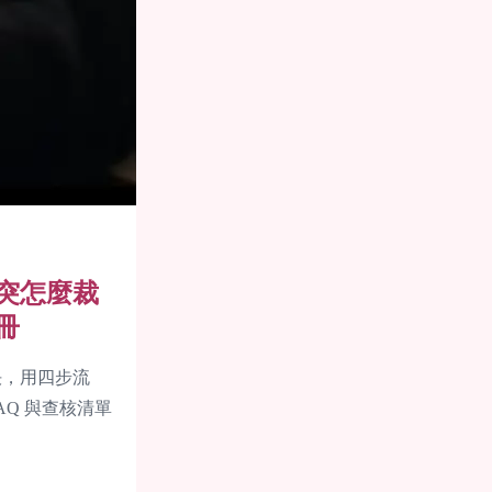
突怎麼裁
冊
決，用四步流
Q 與查核清單