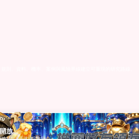
、規則、資料、機率、案例與風險界線建立可重現的研究路線。
開放
頁搶紅包，手速決定金額。