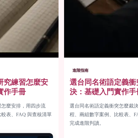
進階指南
研究練習怎麼安
選台同名術語定義衝
實作手冊
決：基礎入門實作手
習怎麼安排，用四步流
選台同名術語定義衝突怎麼裁
較表、FAQ 與查核清單
程、兩組數字案例、比較表、FA
完成進階判讀。