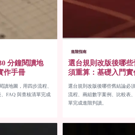
進階指南
30 分鐘閱讀地
選台規則改版後哪些
實作手冊
須重算：基礎入門實
分鐘閱讀地圖，用四步流程、
選台規則改版後哪些舊結論必
、FAQ 與查核清單完成
流程、兩組數字案例、比較表、F
單完成進階判讀。