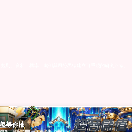
、規則、資料、機率、案例與風險界線建立可重現的研究路線。
盤等你抽
盤機會，最高 2888 每天都能中。