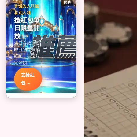
贊助
手慢的人只能
看別人領
搶紅包每
日限量開
放
當日存款達標
即可到首頁搶
紅包，手速決
定金額。
去搶紅
包 →