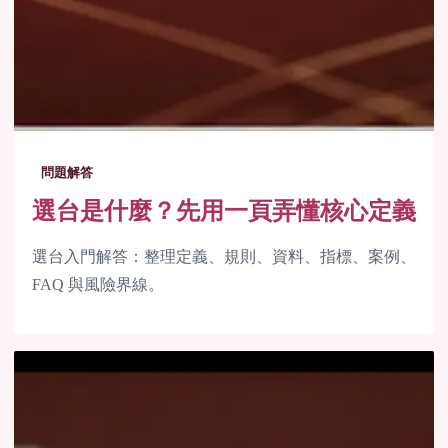
問題解答
選台是什麼？先用一頁弄懂核心定義
選台入門解答：整理定義、規則、資料、指標、案例、
FAQ 與風險界線。