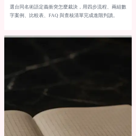
選台同名術語定義衝突怎麼裁決，用四步流程、兩組數
字案例、比較表、FAQ 與查核清單完成進階判讀。