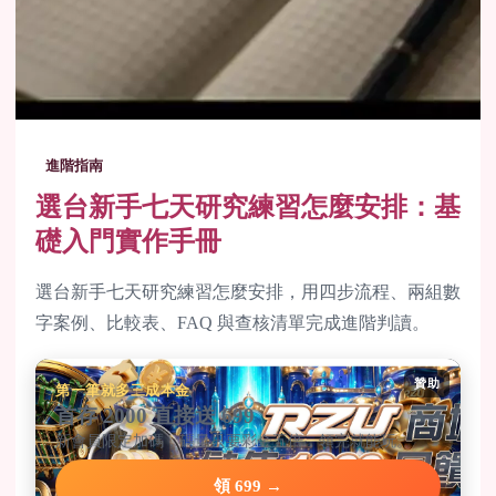
進階指南
選台新手七天研究練習怎麼安排：基
礎入門實作手冊
選台新手七天研究練習怎麼安排，用四步流程、兩組數
字案例、比較表、FAQ 與查核清單完成進階判讀。
贊助
第一筆就多三成本金
首存 2000 直接送 699
新會員限定加碼，碼量只要彩金五倍，領完就能玩。
領 699 →