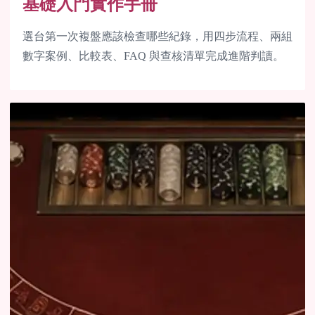
基礎入門實作手冊
選台第一次複盤應該檢查哪些紀錄，用四步流程、兩組
數字案例、比較表、FAQ 與查核清單完成進階判讀。