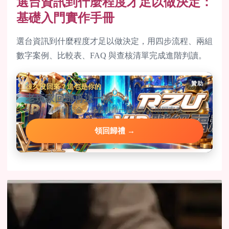
選台資訊到什麼程度才足以做決定：
基礎入門實作手冊
選台資訊到什麼程度才足以做決定，用四步流程、兩組
數字案例、比較表、FAQ 與查核清單完成進階判讀。
贊助
很久沒回來？這包是你的
老玩家回歸再送一次
回鍋會員專屬彩金，優惠頁面一鍵領取不用問客服。
領回歸禮 →