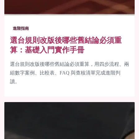
進階指南
選台規則改版後哪些舊結論必須重
算：基礎入門實作手冊
選台規則改版後哪些舊結論必須重算，用四步流程、兩
組數字案例、比較表、FAQ 與查核清單完成進階判
讀。