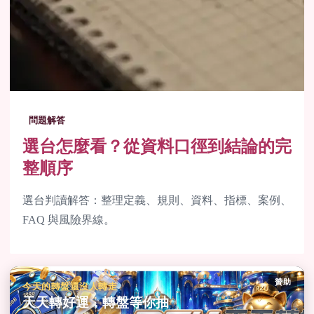
問題解答
選台怎麼看？從資料口徑到結論的完
整順序
選台判讀解答：整理定義、規則、資料、指標、案例、
FAQ 與風險界線。
贊助
今天的轉盤還沒人轉走
天天轉好運，轉盤等你抽