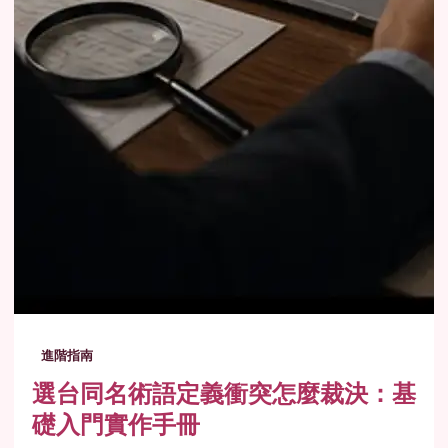
進階指南
選台同名術語定義衝突怎麼裁決：基
礎入門實作手冊