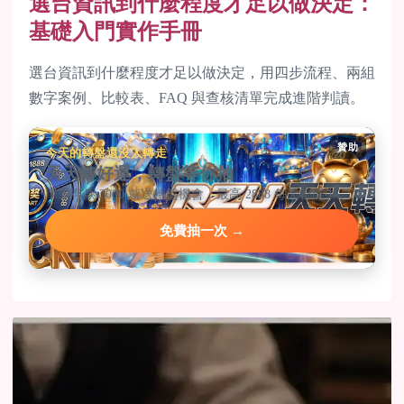
選台資訊到什麼程度才足以做決定：
基礎入門實作手冊
選台資訊到什麼程度才足以做決定，用四步流程、兩組
數字案例、比較表、FAQ 與查核清單完成進階判讀。
贊助
今天的轉盤還沒人轉走
天天轉好運，轉盤等你抽
單筆存款 3000 就送轉盤機會，最高 2888 每天都能中。
免費抽一次 →