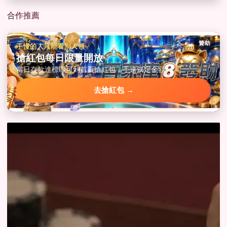
合作推薦
贊助
手慢的人只能看別人領
搶紅包每日限量開放
當日存款達標即可到首頁搶紅包，手速決定金額。
去搶紅包 →