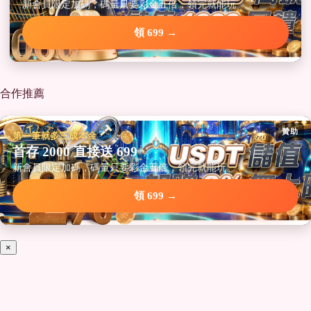
新會員限定加碼，碼量只要彩金五倍，領完就能玩。
領 699 →
合作推薦
贊助
第一筆就多三成本金
首存 2000 直接送 699
新會員限定加碼，碼量只要彩金五倍，領完就能玩。
領 699 →
×