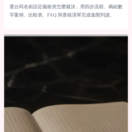
選台同名術語定義衝突怎麼裁決，用四步流程、兩組數
字案例、比較表、FAQ 與查核清單完成進階判讀。