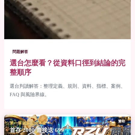
問題解答
選台怎麼看？從資料口徑到結論的完
整順序
選台判讀解答：整理定義、規則、資料、指標、案例、
FAQ 與風險界線。
贊助
第一筆就多三成本金
首存 2000 直接送 699