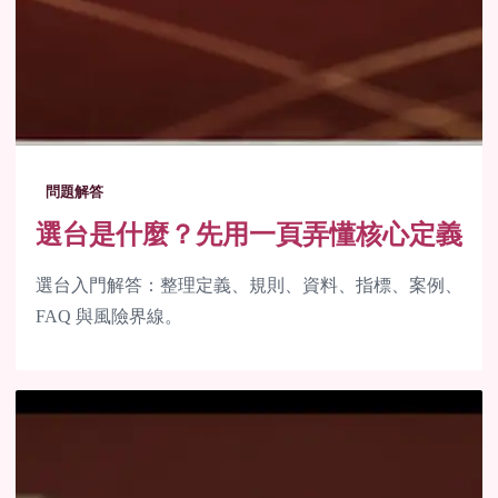
問題解答
選台是什麼？先用一頁弄懂核心定義
選台入門解答：整理定義、規則、資料、指標、案例、
FAQ 與風險界線。