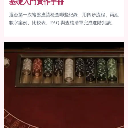
基礎入門實作手冊
選台第一次複盤應該檢查哪些紀錄，用四步流程、兩組
數字案例、比較表、FAQ 與查核清單完成進階判讀。