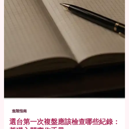
進階指南
選台第一次複盤應該檢查哪些紀錄：