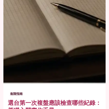
進階指南
選台第一次複盤應該檢查哪些紀錄：