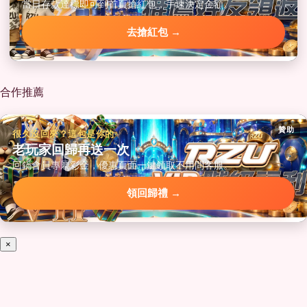
當日存款達標即可到首頁搶紅包，手速決定金額。
去搶紅包 →
合作推薦
贊助
很久沒回來？這包是你的
老玩家回歸再送一次
回鍋會員專屬彩金，優惠頁面一鍵領取不用問客服。
領回歸禮 →
×