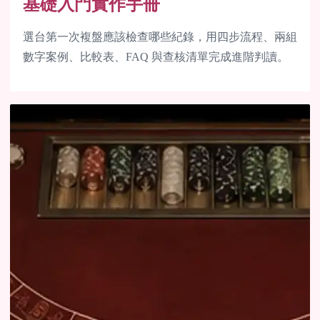
基礎入門實作手冊
選台第一次複盤應該檢查哪些紀錄，用四步流程、兩組
數字案例、比較表、FAQ 與查核清單完成進階判讀。