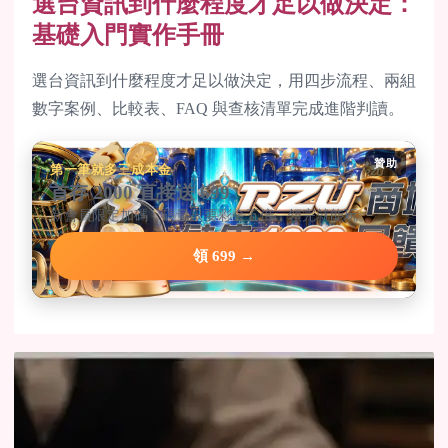
選台資訊到什麼程度才足以做決定：
基礎入門實作手冊
選台資訊到什麼程度才足以做決定，用四步流程、兩組
數字案例、比較表、FAQ 與查核清單完成進階判讀。
贊助
第一筆就多三成本金
首存 2000 直接送 699
新會員限定加碼，碼量只要彩金五倍，領完就能玩。
領 699 →