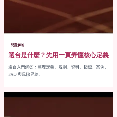
問題解答
選台是什麼？先用一頁弄懂核心定義
選台入門解答：整理定義、規則、資料、指標、案例、
FAQ 與風險界線。