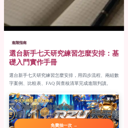
進階指南
選台新手七天研究練習怎麼安排：基
礎入門實作手冊
選台新手七天研究練習怎麼安排，用四步流程、兩組數
字案例、比較表、FAQ 與查核清單完成進階判讀。
贊助
今天的轉盤還沒人轉走
天天轉好運，轉盤等你抽
單筆存款 3000 就送轉盤機會，最高 2888 每天都能中。
免費抽一次 →