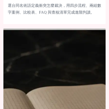
選台同名術語定義衝突怎麼裁決，用四步流程、兩組數
字案例、比較表、FAQ 與查核清單完成進階判讀。