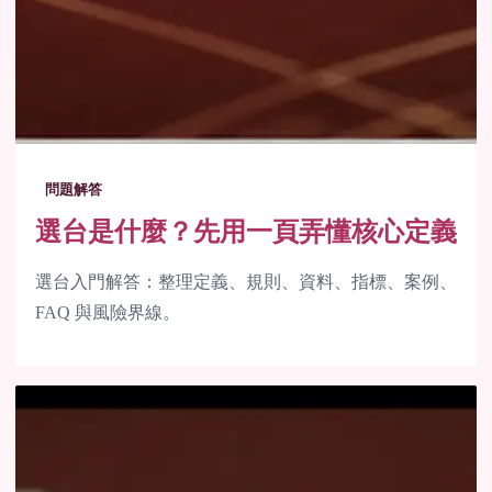
問題解答
選台是什麼？先用一頁弄懂核心定義
選台入門解答：整理定義、規則、資料、指標、案例、
FAQ 與風險界線。