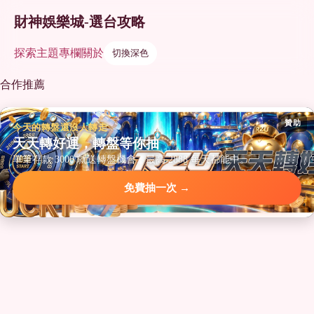
財神娛樂城-選台攻略
探索
主題
專欄
關於
切換深色
合作推薦
贊助
今天的轉盤還沒人轉走
天天轉好運，轉盤等你抽
單筆存款 3000 就送轉盤機會，最高 2888 每天都能中。
免費抽一次 →