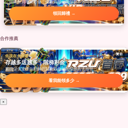
回鍋會員專屬彩金，優惠頁面一鍵領取不用問客服。
領回歸禮 →
合作推薦
贊助
你現在卡在哪一階？
存越多送越多，階梯彩金
累積儲值達標自動解鎖對應彩金，階梯越高送越狠。
看我能領多少 →
×