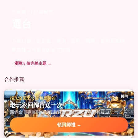
百家樂 · 112 篇研究
選台
不靠口號，從定義、規則、資料、機率、案例與風險
界線建立可重現的研究路線。
瀏覽 8 個完整主題 →
合作推薦
贊助
很久沒回來？這包是你的
老玩家回歸再送一次
回鍋會員專屬彩金，優惠頁面一鍵領取不用問客服。
領回歸禮 →