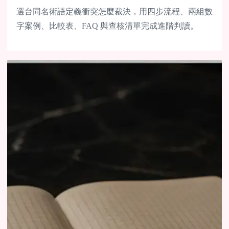
選台同名術語定義衝突怎麼裁決，用四步流程、兩組數
字案例、比較表、FAQ 與查核清單完成進階判讀。