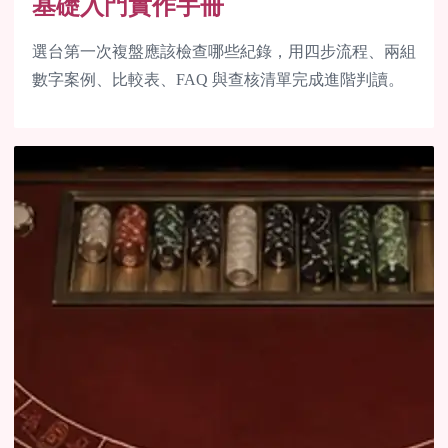
基礎入門實作手冊
選台第一次複盤應該檢查哪些紀錄，用四步流程、兩組
數字案例、比較表、FAQ 與查核清單完成進階判讀。