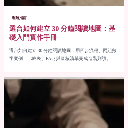
進階指南
選台如何建立 30 分鐘閱讀地圖：基
礎入門實作手冊
選台如何建立 30 分鐘閱讀地圖，用四步流程、兩組數
字案例、比較表、FAQ 與查核清單完成進階判讀。