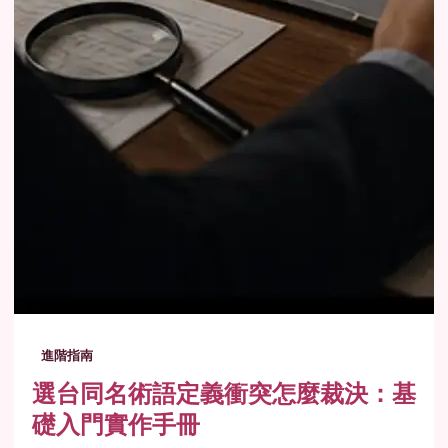
進階指南
選台同名術語定義衝突怎麼裁決：基
礎入門實作手冊