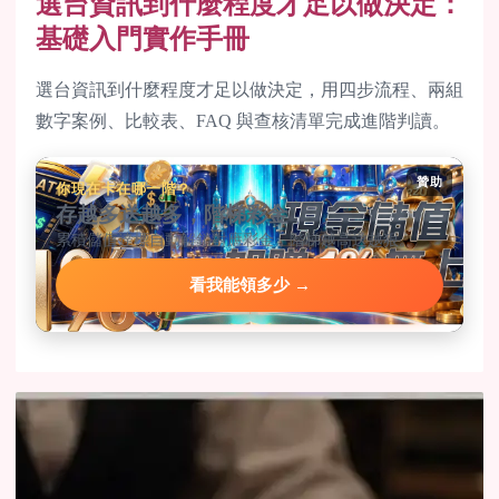
選台資訊到什麼程度才足以做決定：
基礎入門實作手冊
選台資訊到什麼程度才足以做決定，用四步流程、兩組
數字案例、比較表、FAQ 與查核清單完成進階判讀。
贊助
你現在卡在哪一階？
存越多送越多，階梯彩金
累積儲值達標自動解鎖對應彩金，階梯越高送越狠。
看我能領多少 →