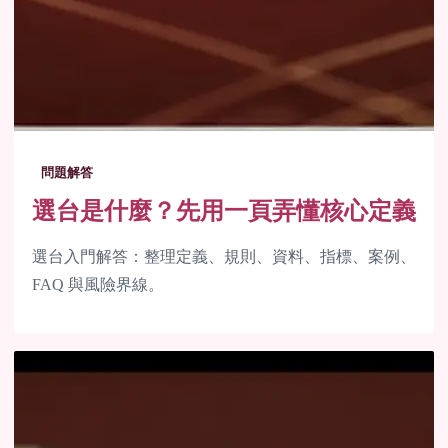
問題解答
選台是什麼？先用一頁弄懂核心定義
選台入門解答：整理定義、規則、資料、指標、案例、
FAQ 與風險界線。