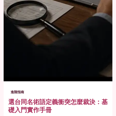
進階指南
選台同名術語定義衝突怎麼裁決：基
礎入門實作手冊