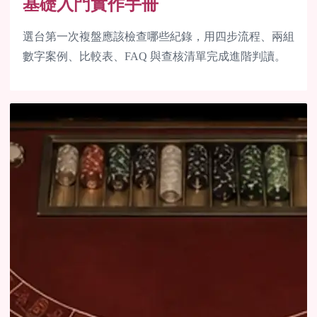
基礎入門實作手冊
選台第一次複盤應該檢查哪些紀錄，用四步流程、兩組
數字案例、比較表、FAQ 與查核清單完成進階判讀。