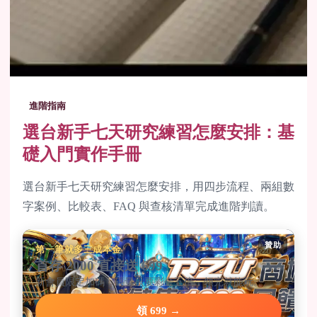
進階指南
選台新手七天研究練習怎麼安排：基
礎入門實作手冊
選台新手七天研究練習怎麼安排，用四步流程、兩組數
字案例、比較表、FAQ 與查核清單完成進階判讀。
贊助
第一筆就多三成本金
首存 2000 直接送 699
新會員限定加碼，碼量只要彩金五倍，領完就能玩。
領 699 →