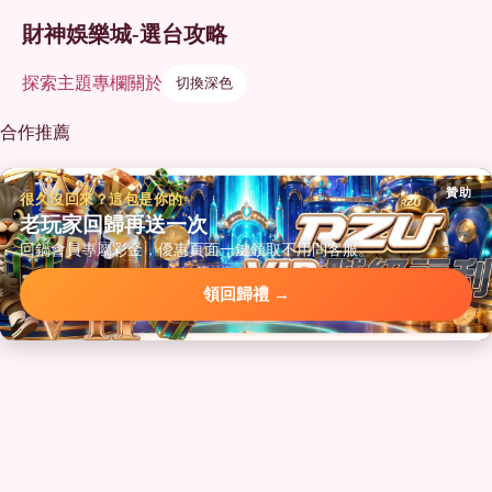
財神娛樂城-選台攻略
探索
主題
專欄
關於
切換深色
合作推薦
贊助
很久沒回來？這包是你的
老玩家回歸再送一次
回鍋會員專屬彩金，優惠頁面一鍵領取不用問客服。
領回歸禮 →