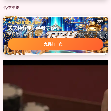
合作推薦
贊助
今天的轉盤還沒人轉走
天天轉好運，轉盤等你抽
單筆存款 3000 就送轉盤機會，最高 2888 每天都能中。
免費抽一次 →