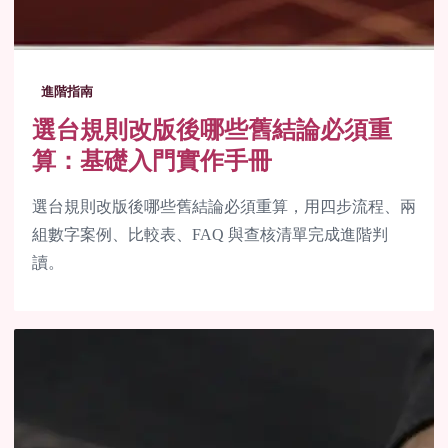
進階指南
選台規則改版後哪些舊結論必須重
算：基礎入門實作手冊
選台規則改版後哪些舊結論必須重算，用四步流程、兩
組數字案例、比較表、FAQ 與查核清單完成進階判
讀。