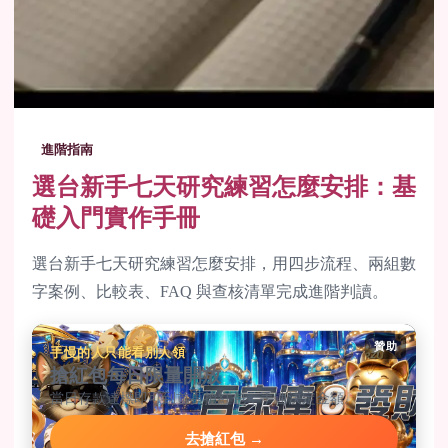
進階指南
選台新手七天研究練習怎麼安排：基
礎入門實作手冊
選台新手七天研究練習怎麼安排，用四步流程、兩組數
字案例、比較表、FAQ 與查核清單完成進階判讀。
贊助
手慢的人只能看別人領
搶紅包每日限量開放
當日存款達標即可到首頁搶紅包，手速決定金額。
去搶紅包 →