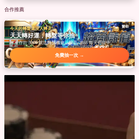
合作推薦
贊助
今天的轉盤還沒人轉走
天天轉好運，轉盤等你抽
單筆存款 3000 就送轉盤機會，最高 2888 每天都能中。
免費抽一次 →