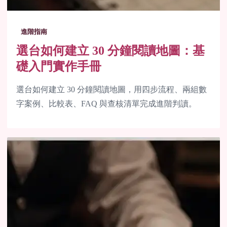
進階指南
選台如何建立 30 分鐘閱讀地圖：基
礎入門實作手冊
選台如何建立 30 分鐘閱讀地圖，用四步流程、兩組數
字案例、比較表、FAQ 與查核清單完成進階判讀。