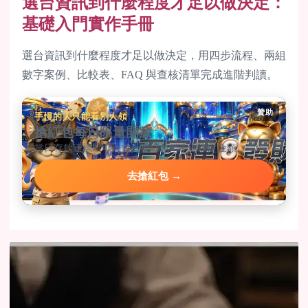
選台資訊到什麼程度才足以做決定：
基礎入門實作手冊
選台資訊到什麼程度才足以做決定，用四步流程、兩組
數字案例、比較表、FAQ 與查核清單完成進階判讀。
贊助
手慢的人只能看別人領
搶紅包每日限量開放
當日存款達標即可到首頁搶紅包，手速決定金額。
去搶紅包 →