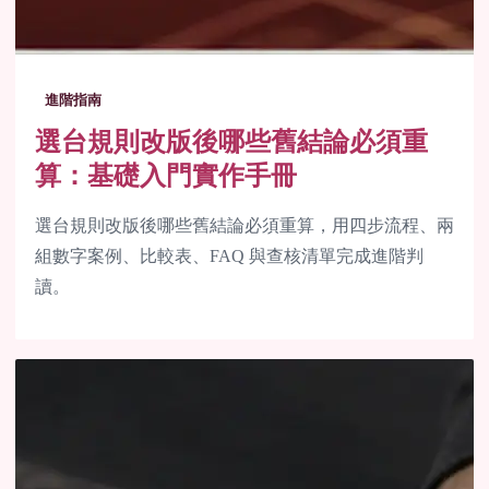
進階指南
選台規則改版後哪些舊結論必須重
算：基礎入門實作手冊
選台規則改版後哪些舊結論必須重算，用四步流程、兩
組數字案例、比較表、FAQ 與查核清單完成進階判
讀。