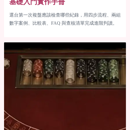
基礎入門實作手冊
選台第一次複盤應該檢查哪些紀錄，用四步流程、兩組
數字案例、比較表、FAQ 與查核清單完成進階判讀。