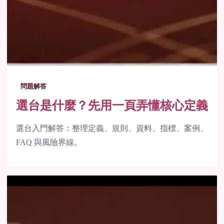
問題解答
選台是什麼？先用一頁弄懂核心定義
選台入門解答：整理定義、規則、資料、指標、案例、
FAQ 與風險界線。