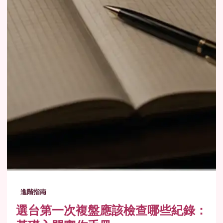
進階指南
選台第一次複盤應該檢查哪些紀錄：