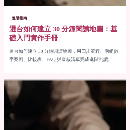
進階指南
選台如何建立 30 分鐘閱讀地圖：基
礎入門實作手冊
選台如何建立 30 分鐘閱讀地圖，用四步流程、兩組數
字案例、比較表、FAQ 與查核清單完成進階判讀。