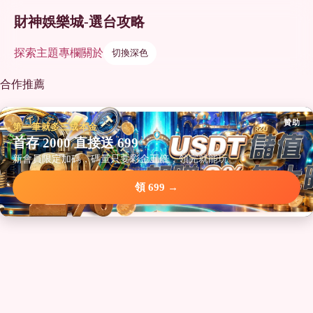
財神娛樂城-選台攻略
探索
主題
專欄
關於
切換深色
合作推薦
贊助
第一筆就多三成本金
首存 2000 直接送 699
新會員限定加碼，碼量只要彩金五倍，領完就能玩。
領 699 →