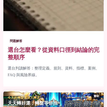
問題解答
選台怎麼看？從資料口徑到結論的完
整順序
選台判讀解答：整理定義、規則、資料、指標、案例、
FAQ 與風險界線。
贊助
今天的轉盤還沒人轉走
天天轉好運，轉盤等你抽