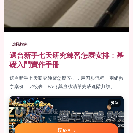
進階指南
選台新手七天研究練習怎麼安排：基
礎入門實作手冊
選台新手七天研究練習怎麼安排，用四步流程、兩組數
字案例、比較表、FAQ 與查核清單完成進階判讀。
贊助
第一筆就多三成本金
首存 2000 直接送 699
新會員限定加碼，碼量只要彩金五倍，領完就能玩。
領 699 →