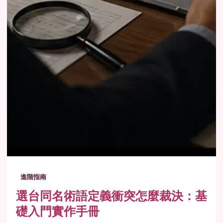
進階指南
選台同名術語定義衝突怎麼裁決：基
礎入門實作手冊