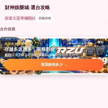
財神娛樂城-選台攻略
探索
主題
專欄
關於
切換深色
合作推薦
贊助
你現在卡在哪一階？
存越多送越多，階梯彩金
累積儲值達標自動解鎖對應彩金，階梯越高送越狠。
看我能領多少 →