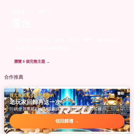
百家樂 · 112 篇研究
選台
不靠口號，從定義、規則、資料、機率、案例與風險
界線建立可重現的研究路線。
瀏覽 8 個完整主題 →
合作推薦
贊助
很久沒回來？這包是你的
老玩家回歸再送一次
回鍋會員專屬彩金，優惠頁面一鍵領取不用問客服。
領回歸禮 →