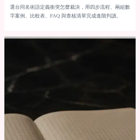
選台同名術語定義衝突怎麼裁決，用四步流程、兩組數
字案例、比較表、FAQ 與查核清單完成進階判讀。