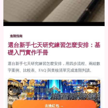
進階指南
選台新手七天研究練習怎麼安排：基
礎入門實作手冊
選台新手七天研究練習怎麼安排，用四步流程、兩組數
字案例、比較表、FAQ 與查核清單完成進階判讀。
贊助
手慢的人只能看別人領
搶紅包每日限量開放
當日存款達標即可到首頁搶紅包，手速決定金額。
去搶紅包 →