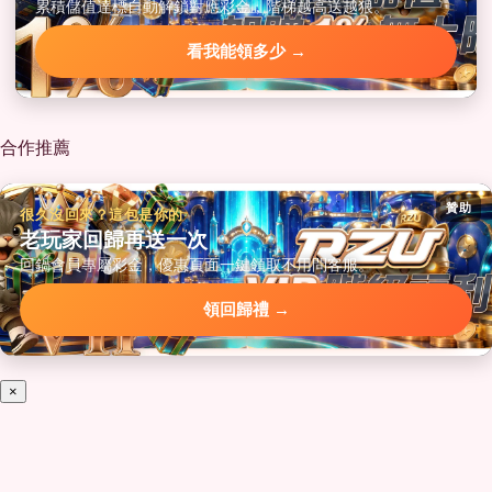
累積儲值達標自動解鎖對應彩金，階梯越高送越狠。
看我能領多少 →
合作推薦
贊助
很久沒回來？這包是你的
老玩家回歸再送一次
回鍋會員專屬彩金，優惠頁面一鍵領取不用問客服。
領回歸禮 →
×