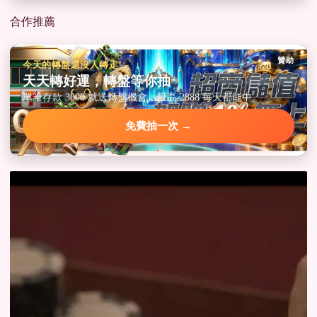
合作推薦
贊助
今天的轉盤還沒人轉走
天天轉好運，轉盤等你抽
單筆存款 3000 就送轉盤機會，最高 2888 每天都能中。
免費抽一次 →