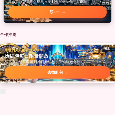
新會員限定加碼，碼量只要彩金五倍，領完就能玩。
領 699 →
合作推薦
贊助
手慢的人只能看別人領
搶紅包每日限量開放
當日存款達標即可到首頁搶紅包，手速決定金額。
去搶紅包 →
×