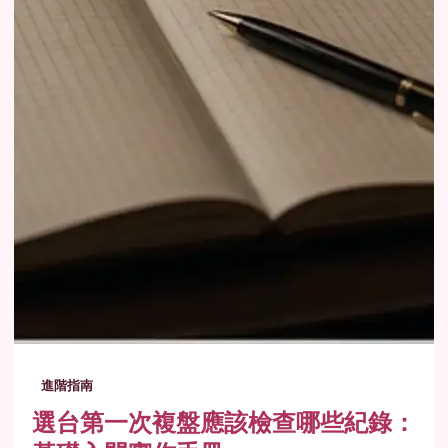
進階指南
選台第一次複盤應該檢查哪些紀錄：