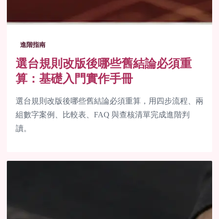
進階指南
選台規則改版後哪些舊結論必須重
算：基礎入門實作手冊
選台規則改版後哪些舊結論必須重算，用四步流程、兩
組數字案例、比較表、FAQ 與查核清單完成進階判
讀。