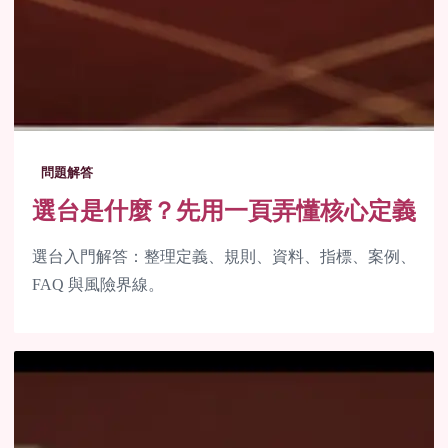
問題解答
選台是什麼？先用一頁弄懂核心定義
選台入門解答：整理定義、規則、資料、指標、案例、
FAQ 與風險界線。