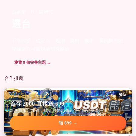
百家樂 · 112 篇研究
選台
不靠口號，從定義、規則、資料、機率、案例與風險
界線建立可重現的研究路線。
瀏覽 8 個完整主題 →
合作推薦
贊助
第一筆就多三成本金
首存 2000 直接送 699
新會員限定加碼，碼量只要彩金五倍，領完就能玩。
領 699 →