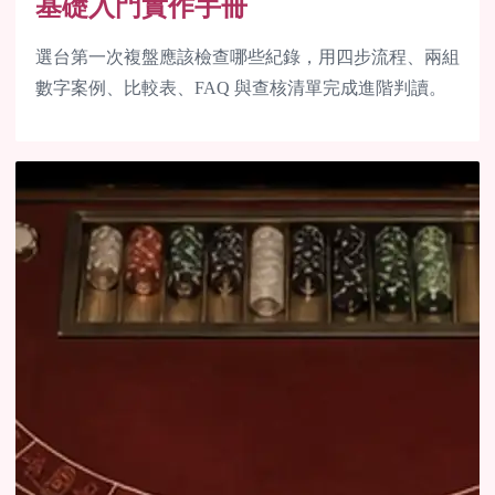
基礎入門實作手冊
選台第一次複盤應該檢查哪些紀錄，用四步流程、兩組
數字案例、比較表、FAQ 與查核清單完成進階判讀。