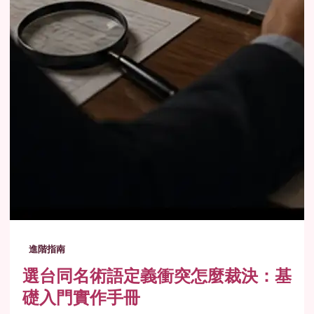
進階指南
選台同名術語定義衝突怎麼裁決：基
礎入門實作手冊