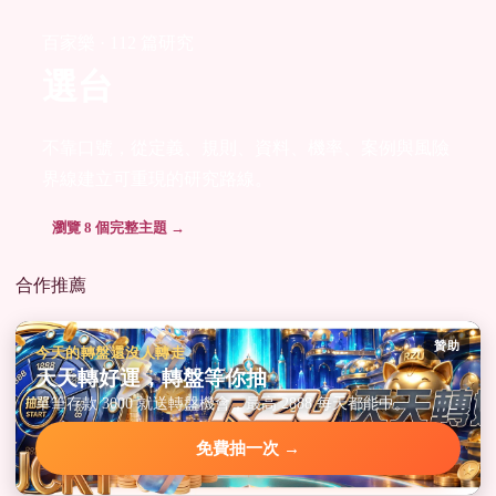
百家樂 · 112 篇研究
選台
不靠口號，從定義、規則、資料、機率、案例與風險
界線建立可重現的研究路線。
瀏覽 8 個完整主題 →
合作推薦
贊助
今天的轉盤還沒人轉走
天天轉好運，轉盤等你抽
單筆存款 3000 就送轉盤機會，最高 2888 每天都能中。
免費抽一次 →