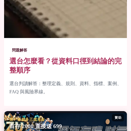
問題解答
選台怎麼看？從資料口徑到結論的完
整順序
選台判讀解答：整理定義、規則、資料、指標、案例、
FAQ 與風險界線。
贊助
第一筆就多三成本金
首存 2000 直接送 699