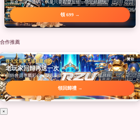
新會員限定加碼，碼量只要彩金五倍，領完就能玩。
領 699 →
合作推薦
贊助
很久沒回來？這包是你的
老玩家回歸再送一次
回鍋會員專屬彩金，優惠頁面一鍵領取不用問客服。
領回歸禮 →
×