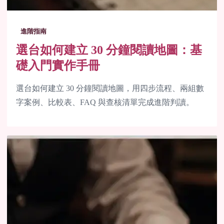
進階指南
選台如何建立 30 分鐘閱讀地圖：基
礎入門實作手冊
選台如何建立 30 分鐘閱讀地圖，用四步流程、兩組數
字案例、比較表、FAQ 與查核清單完成進階判讀。