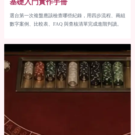
基礎入門實作手冊
選台第一次複盤應該檢查哪些紀錄，用四步流程、兩組
數字案例、比較表、FAQ 與查核清單完成進階判讀。