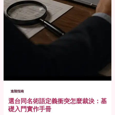
進階指南
選台同名術語定義衝突怎麼裁決：基
礎入門實作手冊