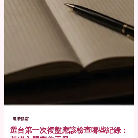
進階指南
選台第一次複盤應該檢查哪些紀錄：