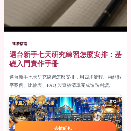
進階指南
選台新手七天研究練習怎麼安排：基
礎入門實作手冊
選台新手七天研究練習怎麼安排，用四步流程、兩組數
字案例、比較表、FAQ 與查核清單完成進階判讀。
贊助
手慢的人只能看別人領
搶紅包每日限量開放
當日存款達標即可到首頁搶紅包，手速決定金額。
去搶紅包 →