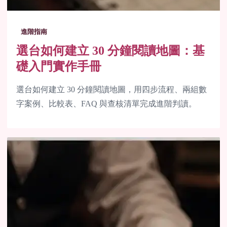
進階指南
選台如何建立 30 分鐘閱讀地圖：基
礎入門實作手冊
選台如何建立 30 分鐘閱讀地圖，用四步流程、兩組數
字案例、比較表、FAQ 與查核清單完成進階判讀。