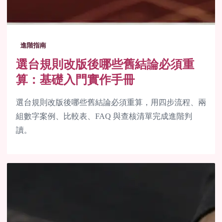
進階指南
選台規則改版後哪些舊結論必須重
算：基礎入門實作手冊
選台規則改版後哪些舊結論必須重算，用四步流程、兩
組數字案例、比較表、FAQ 與查核清單完成進階判
讀。