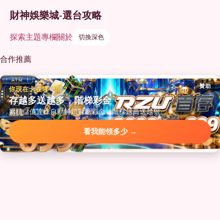
財神娛樂城-選台攻略
探索
主題
專欄
關於
切換深色
合作推薦
贊助
你現在卡在哪一階？
存越多送越多，階梯彩金
累積儲值達標自動解鎖對應彩金，階梯越高送越狠。
看我能領多少 →