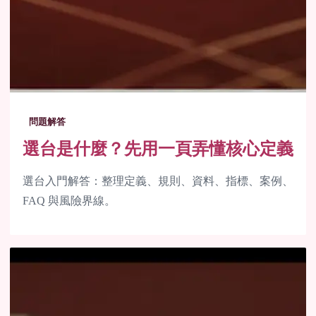
問題解答
選台是什麼？先用一頁弄懂核心定義
選台入門解答：整理定義、規則、資料、指標、案例、
FAQ 與風險界線。