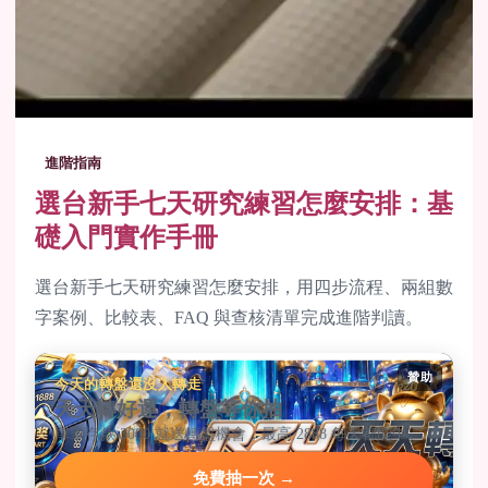
進階指南
選台新手七天研究練習怎麼安排：基
礎入門實作手冊
選台新手七天研究練習怎麼安排，用四步流程、兩組數
字案例、比較表、FAQ 與查核清單完成進階判讀。
贊助
今天的轉盤還沒人轉走
天天轉好運，轉盤等你抽
單筆存款 3000 就送轉盤機會，最高 2888 每天都能中。
免費抽一次 →