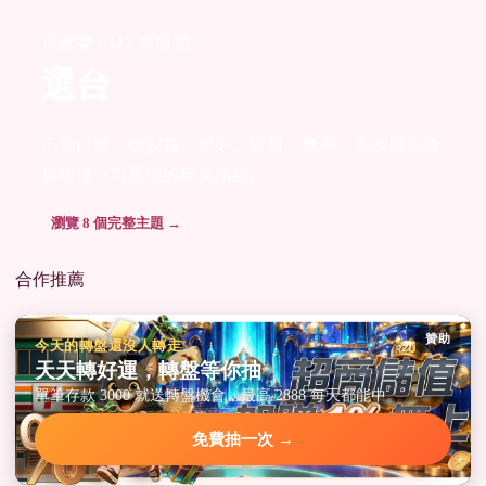
百家樂 · 112 篇研究
選台
不靠口號，從定義、規則、資料、機率、案例與風險
界線建立可重現的研究路線。
瀏覽 8 個完整主題 →
合作推薦
贊助
今天的轉盤還沒人轉走
天天轉好運，轉盤等你抽
單筆存款 3000 就送轉盤機會，最高 2888 每天都能中。
免費抽一次 →