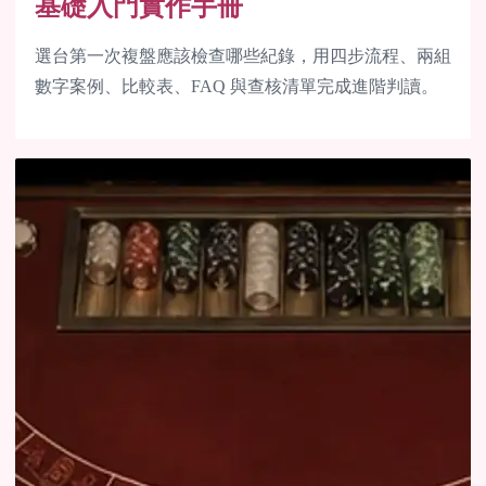
基礎入門實作手冊
選台第一次複盤應該檢查哪些紀錄，用四步流程、兩組
數字案例、比較表、FAQ 與查核清單完成進階判讀。