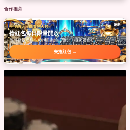
合作推薦
贊助
手慢的人只能看別人領
搶紅包每日限量開放
當日存款達標即可到首頁搶紅包，手速決定金額。
去搶紅包 →