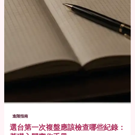
進階指南
選台第一次複盤應該檢查哪些紀錄：