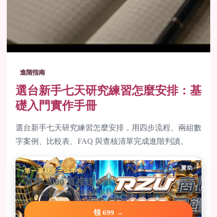
進階指南
選台新手七天研究練習怎麼安排：基
礎入門實作手冊
選台新手七天研究練習怎麼安排，用四步流程、兩組數
字案例、比較表、FAQ 與查核清單完成進階判讀。
贊助
第一筆就多三成本金
首存 2000 直接送 699
新會員限定加碼，碼量只要彩金五倍，領完就能玩。
領 699 →