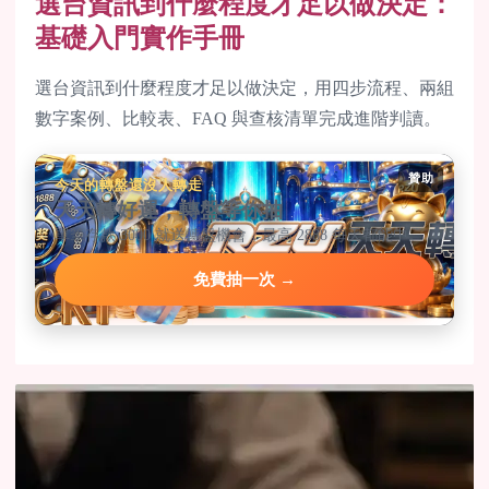
選台資訊到什麼程度才足以做決定：
基礎入門實作手冊
選台資訊到什麼程度才足以做決定，用四步流程、兩組
數字案例、比較表、FAQ 與查核清單完成進階判讀。
贊助
今天的轉盤還沒人轉走
天天轉好運，轉盤等你抽
單筆存款 3000 就送轉盤機會，最高 2888 每天都能中。
免費抽一次 →