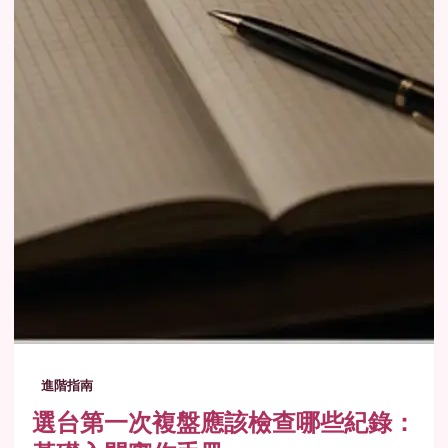
進階指南
選台第一次複盤應該檢查哪些紀錄：