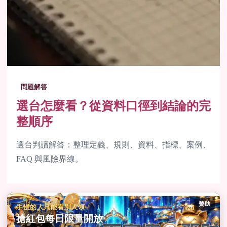
問題解答
選台怎麼看？從資料口徑到結論的完
整順序
選台判讀解答：整理定義、規則、資料、指標、案例、
FAQ 與風險界線。
贊助
手慢的人只能看別人領
搶紅包每日限量開放