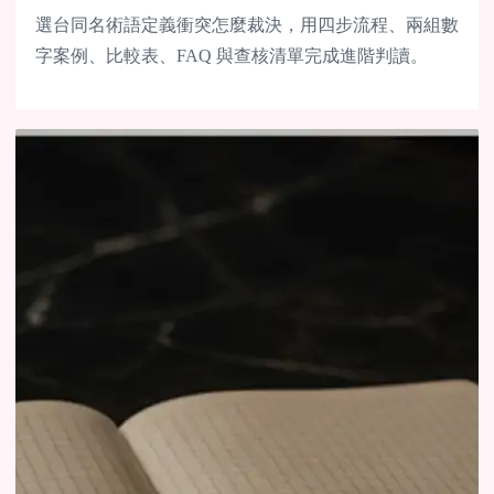
選台同名術語定義衝突怎麼裁決，用四步流程、兩組數
字案例、比較表、FAQ 與查核清單完成進階判讀。