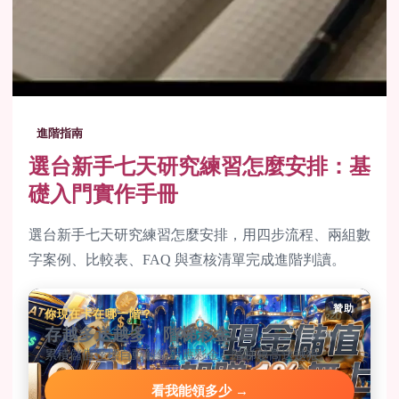
進階指南
選台新手七天研究練習怎麼安排：基
礎入門實作手冊
選台新手七天研究練習怎麼安排，用四步流程、兩組數
字案例、比較表、FAQ 與查核清單完成進階判讀。
贊助
你現在卡在哪一階？
存越多送越多，階梯彩金
累積儲值達標自動解鎖對應彩金，階梯越高送越狠。
看我能領多少 →