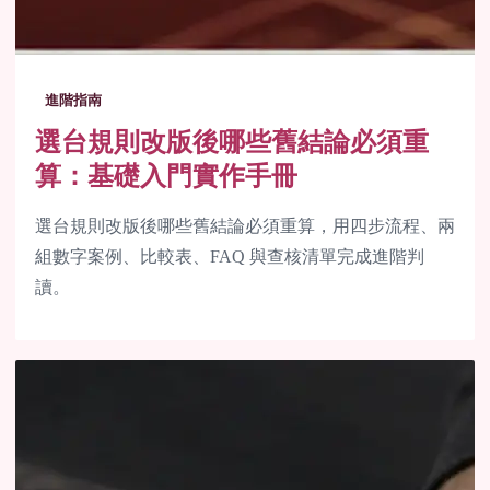
進階指南
選台規則改版後哪些舊結論必須重
算：基礎入門實作手冊
選台規則改版後哪些舊結論必須重算，用四步流程、兩
組數字案例、比較表、FAQ 與查核清單完成進階判
讀。