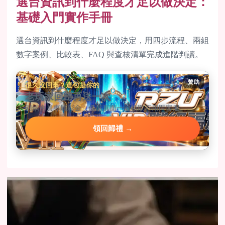
選台資訊到什麼程度才足以做決定：
基礎入門實作手冊
選台資訊到什麼程度才足以做決定，用四步流程、兩組
數字案例、比較表、FAQ 與查核清單完成進階判讀。
贊助
很久沒回來？這包是你的
老玩家回歸再送一次
回鍋會員專屬彩金，優惠頁面一鍵領取不用問客服。
領回歸禮 →