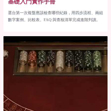
基礎入門實作手冊
選台第一次複盤應該檢查哪些紀錄，用四步流程、兩組
數字案例、比較表、FAQ 與查核清單完成進階判讀。