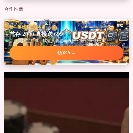
合作推薦
贊助
第一筆就多三成本金
首存 2000 直接送 699
新會員限定加碼，碼量只要彩金五倍，領完就能玩。
領 699 →