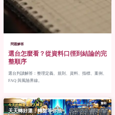
問題解答
選台怎麼看？從資料口徑到結論的完
整順序
選台判讀解答：整理定義、規則、資料、指標、案例、
FAQ 與風險界線。
贊助
今天的轉盤還沒人轉走
天天轉好運，轉盤等你抽