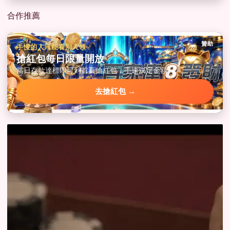
合作推薦
贊助
手慢的人只能看別人領
搶紅包每日限量開放
當日存款達標即可到首頁搶紅包，手速決定金額。
去搶紅包 →