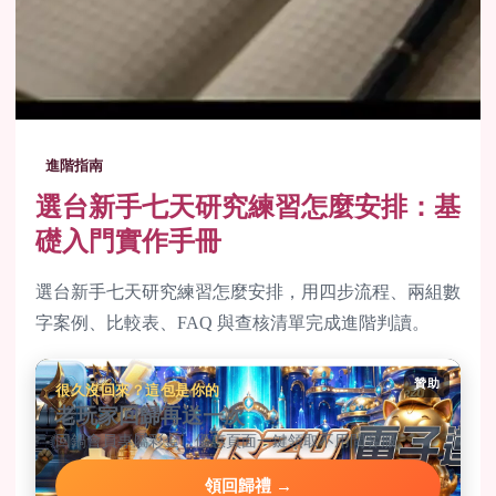
進階指南
選台新手七天研究練習怎麼安排：基
礎入門實作手冊
選台新手七天研究練習怎麼安排，用四步流程、兩組數
字案例、比較表、FAQ 與查核清單完成進階判讀。
贊助
很久沒回來？這包是你的
老玩家回歸再送一次
回鍋會員專屬彩金，優惠頁面一鍵領取不用問客服。
領回歸禮 →