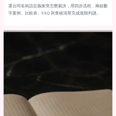
選台同名術語定義衝突怎麼裁決，用四步流程、兩組數
字案例、比較表、FAQ 與查核清單完成進階判讀。