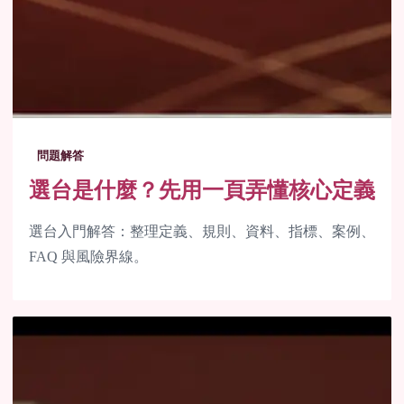
問題解答
選台是什麼？先用一頁弄懂核心定義
選台入門解答：整理定義、規則、資料、指標、案例、
FAQ 與風險界線。