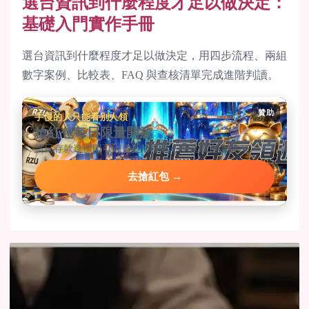
選台資訊到什麼程度才足以做決定：
基礎入門實作手冊
選台資訊到什麼程度才足以做決定，用四步流程、兩組
數字案例、比較表、FAQ 與查核清單完成進階判讀。
贊助
手慢的人只能看別人領
搶紅包每日限量開放
當日存款達標即可到首頁搶紅包，手速決定金額。
去搶紅包 →