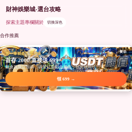
財神娛樂城-選台攻略
探索
主題
專欄
關於
切換深色
合作推薦
贊助
第一筆就多三成本金
首存 2000 直接送 699
新會員限定加碼，碼量只要彩金五倍，領完就能玩。
領 699 →