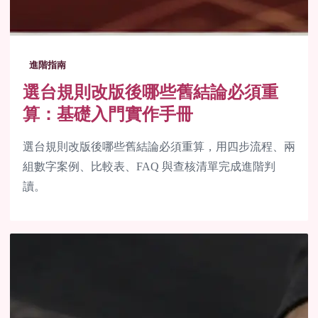
進階指南
選台規則改版後哪些舊結論必須重
算：基礎入門實作手冊
選台規則改版後哪些舊結論必須重算，用四步流程、兩
組數字案例、比較表、FAQ 與查核清單完成進階判
讀。