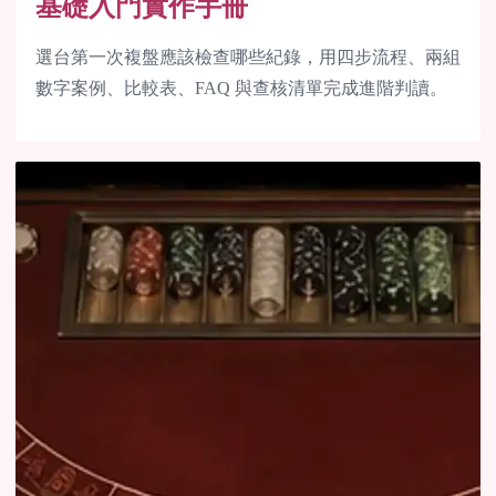
基礎入門實作手冊
選台第一次複盤應該檢查哪些紀錄，用四步流程、兩組
數字案例、比較表、FAQ 與查核清單完成進階判讀。