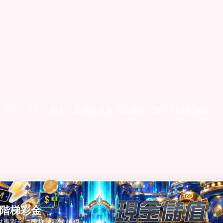
、規則、資料、機率、案例與風險界線建立可重現的研究路線。
階梯彩金
對應彩金，階梯越高送越狠。