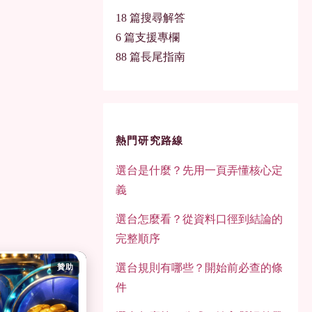
18 篇搜尋解答
6 篇支援專欄
88 篇長尾指南
熱門研究路線
選台是什麼？先用一頁弄懂核心定
義
選台怎麼看？從資料口徑到結論的
完整順序
選台規則有哪些？開始前必查的條
贊助
件