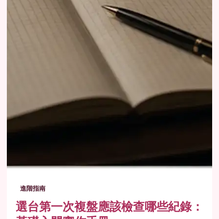
進階指南
選台第一次複盤應該檢查哪些紀錄：