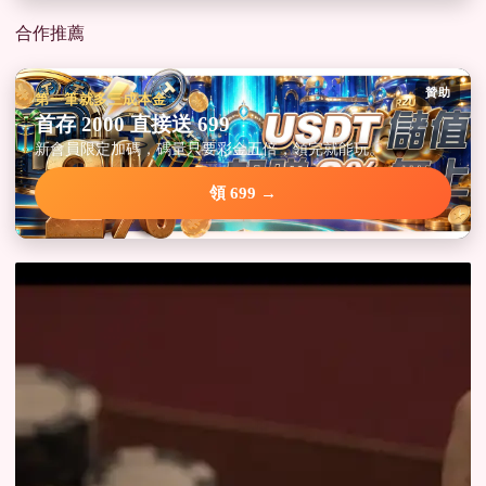
合作推薦
贊助
第一筆就多三成本金
首存 2000 直接送 699
新會員限定加碼，碼量只要彩金五倍，領完就能玩。
領 699 →