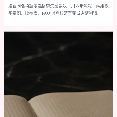
選台同名術語定義衝突怎麼裁決，用四步流程、兩組數
字案例、比較表、FAQ 與查核清單完成進階判讀。