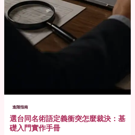
進階指南
選台同名術語定義衝突怎麼裁決：基
礎入門實作手冊