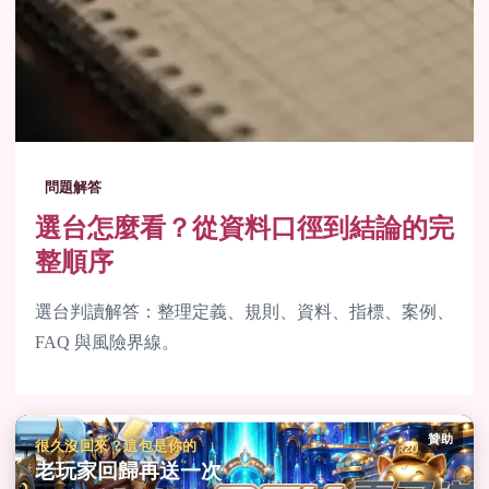
問題解答
選台怎麼看？從資料口徑到結論的完
整順序
選台判讀解答：整理定義、規則、資料、指標、案例、
FAQ 與風險界線。
贊助
很久沒回來？這包是你的
老玩家回歸再送一次