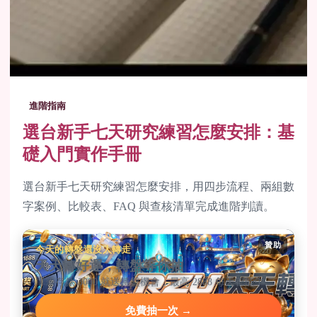
進階指南
選台新手七天研究練習怎麼安排：基
礎入門實作手冊
選台新手七天研究練習怎麼安排，用四步流程、兩組數
字案例、比較表、FAQ 與查核清單完成進階判讀。
贊助
今天的轉盤還沒人轉走
天天轉好運，轉盤等你抽
單筆存款 3000 就送轉盤機會，最高 2888 每天都能中。
免費抽一次 →