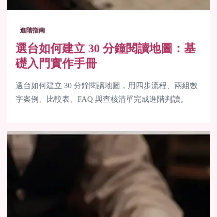
進階指南
選台如何建立 30 分鐘閱讀地圖：基
礎入門實作手冊
選台如何建立 30 分鐘閱讀地圖，用四步流程、兩組數
字案例、比較表、FAQ 與查核清單完成進階判讀。