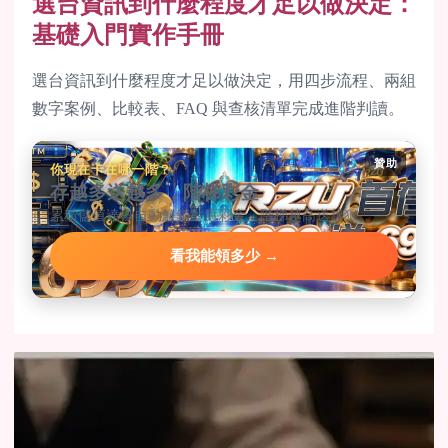
選台資訊到什麼程度才足以做決定：
基礎入門實作手冊
選台資訊到什麼程度才足以做決定，用四步流程、兩組
數字案例、比較表、FAQ 與查核清單完成進階判讀。
贊助
你現在卡在哪一階？
存越多送越多，階梯彩金
累積儲值達標自動解鎖對應彩金，階梯越高送越狠。
看我能領多少 →