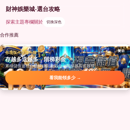
財神娛樂城-選台攻略
探索
主題
專欄
關於
切換深色
合作推薦
贊助
你現在卡在哪一階？
存越多送越多，階梯彩金
累積儲值達標自動解鎖對應彩金，階梯越高送越狠。
看我能領多少 →