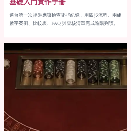
基礎入門實作手冊
選台第一次複盤應該檢查哪些紀錄，用四步流程、兩組
數字案例、比較表、FAQ 與查核清單完成進階判讀。