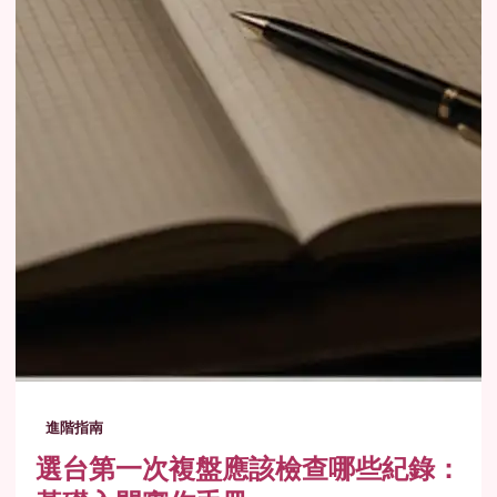
進階指南
選台第一次複盤應該檢查哪些紀錄：